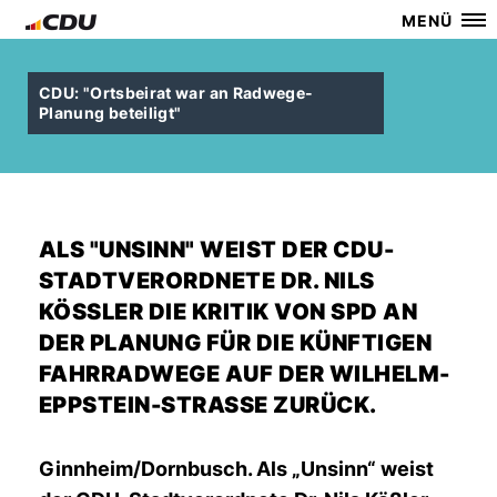
MENÜ
CDU: "Ortsbeirat war an Radwege-
Planung beteiligt"
ALS "UNSINN" WEIST DER CDU-
STADTVERORDNETE DR. NILS
KÖSSLER DIE KRITIK VON SPD AN D
ER PLANUNG FÜR DIE KÜNFTIGEN F
AHRRADWEGE AUF DER WILHELM-E
PPSTEIN-STRASSE ZURÜCK.
Ginnheim/Dornbusch. Als „Unsinn“ weist