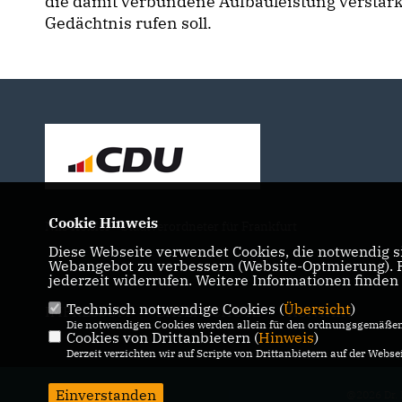
die damit verbundene Aufbauleistung verstärkt
Gedächtnis rufen soll.
Cookie Hinweis
Nils Kößler - Stadtverordneter für Frankfurt
Diese Webseite verwendet Cookies, die notwendig si
Webangebot zu verbessern (Website-Optmierung). Fü
jederzeit widerrufen. Weitere Informationen finden
Technisch notwendige Cookies (
Übersicht
)
IMPRESSUM
DATENSCHUTZ
KONTAKT
Die notwendigen Cookies werden allein für den ordnungsgemäßen 
Cookies von Drittanbietern (
Hinweis
)
Derzeit verzichten wir auf Scripte von Drittanbietern auf der Websei
Einverstanden
@2026 Dr. 