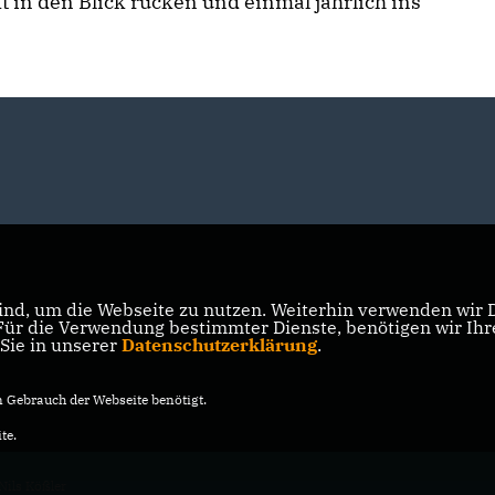
 in den Blick rücken und einmal jährlich ins
nd, um die Webseite zu nutzen. Weiterhin verwenden wir Di
r die Verwendung bestimmter Dienste, benötigen wir Ihre 
 Sie in unserer
Datenschutzerklärung
.
Gebrauch der Webseite benötigt.
te.
Nils Kößler