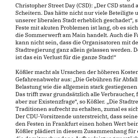
Christopher Street Day (CSD): „Der CSD stand 
Scheitern. Das hätte nicht nur viele Beteiligt
unserer liberalen Stadt erheblich geschadet“, 
Feste mit akuten Problemen ist lang, ob es sic
die Sommerwerft am Main handelt. Auch die 
kann nicht sein, dass die Organisatoren mit 
Stadtregierung ganz allein gelassen werden. D
ist das ein Verlust für die ganze Stadt!“
Kößler macht als Ursachen der höheren Kosten 
Gefahrenabwehr aus: „Die Gebühren für Abfal
Belastung wie die allgemein stark gestiegenen 
Das trifft zwar grundsätzlich alle Verbraucher,
aber zur Existenzfrage“, so Kößler. „Die Stadtre
Traditionen aufrecht zu erhalten, zumal es sic
Der CDU-Vorsitzende unterstreicht, dass seine
den Festen in Frankfurt einen hohen Wert beim
Kößler plädiert in diesem Zusammenhang für ei