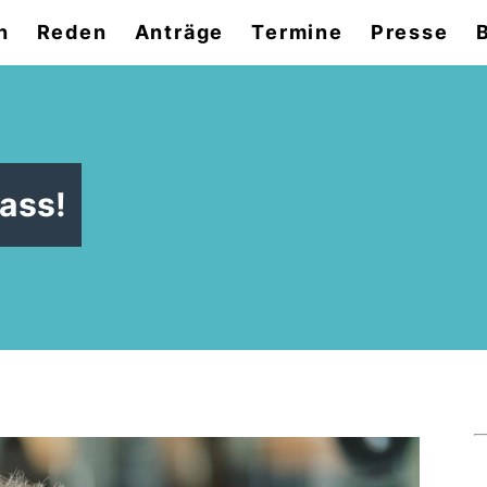
n
Reden
Anträge
Termine
Presse
B
hass!