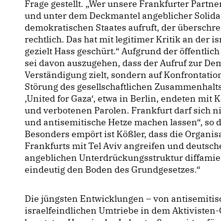
Frage gestellt. „Wer unsere Frankfurter Partners
und unter dem Deckmantel angeblicher Solidar
demokratischen Staates aufruft, der überschreit
rechtlich. Das hat mit legitimer Kritik an der is
gezielt Hass geschürt.“ Aufgrund der öffentli
sei davon auszugehen, dass der Aufruf zur Dem
Verständigung zielt, sondern auf Konfrontation
Störung des gesellschaftlichen Zusammenhalt
United for Gaza‘, etwa in Berlin, endeten mi
und verbotenen Parolen. Frankfurt darf sich ni
und antisemitische Hetze machen lassen“, so d
Besonders empört ist Kößler, dass die Organis
Frankfurts mit Tel Aviv angreifen und deutsche
angeblichen Unterdrückungsstruktur diffamier
eindeutig den Boden des Grundgesetzes.“
Die jüngsten Entwicklungen – von antisemitisch
israelfeindlichen Umtriebe in dem Aktiviste