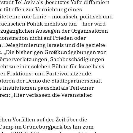
tadt Tel Aviv als ,besetztes Yafo‘ diffamiert
ität offen zur Vernichtung eines
et eine rote Linie – moralisch, politisch und
raelischen Politik nichts zu tun – hier wird
ch zugänglichen Aussagen der Organisatoren
onstration nicht auf Frieden oder
, Delegitimierung Israels und die gezielte
s. „Die bisherigen Großkundgebungen von
t Körperverletzungen, Sachbeschädigungen
cht zu einer solchen Bühne für Israelhass
er Fraktions- und Parteivorsitzende.
atoren der Demo die Städtepartnerschaft
 Institutionen pauschal als Teil einer
en: „Hier verlassen die Veranstalter
en Vorfällen auf der Zeil über die
n-Camp im Grüneburgpark bis hin zum