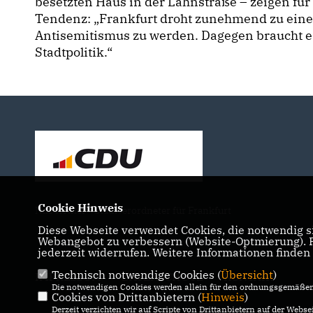
besetzten Haus in der Lahnstraße – zeigen fü
Tendenz: „Frankfurt droht zunehmend zu ei
Antisemitismus zu werden. Dagegen braucht es
Stadtpolitik.“
Cookie Hinweis
Nils Kößler - Stadtverordneter für Frankfurt
Diese Webseite verwendet Cookies, die notwendig si
Webangebot zu verbessern (Website-Optmierung). Fü
jederzeit widerrufen. Weitere Informationen finden
Technisch notwendige Cookies (
Übersicht
)
IMPRESSUM
DATENSCHUTZ
KONTAKT
Die notwendigen Cookies werden allein für den ordnungsgemäßen 
Cookies von Drittanbietern (
Hinweis
)
Derzeit verzichten wir auf Scripte von Drittanbietern auf der Websei