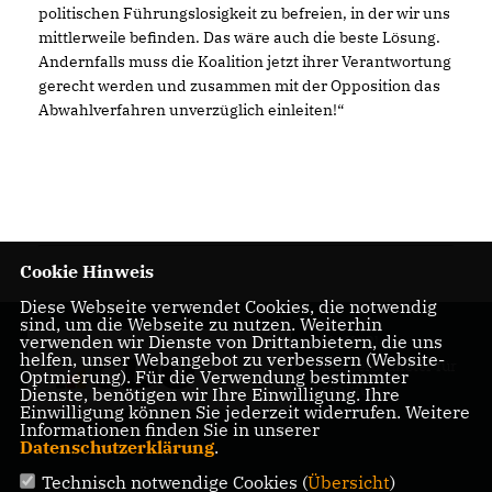
politischen Führungslosigkeit zu befreien, in der wir uns
mittlerweile befinden. Das wäre auch die beste Lösung.
Andernfalls muss die Koalition jetzt ihrer Verantwortung
gerecht werden und zusammen mit der Opposition das
Abwahlverfahren unverzüglich einleiten!“
Cookie Hinweis
Diese Webseite verwendet Cookies, die notwendig
sind, um die Webseite zu nutzen. Weiterhin
verwenden wir Dienste von Drittanbietern, die uns
Nils Kößler -
helfen, unser Webangebot zu verbessern (Website-
Stadtverordneter für
Optmierung). Für die Verwendung bestimmter
Frankfurt
Dienste, benötigen wir Ihre Einwilligung. Ihre
Einwilligung können Sie jederzeit widerrufen. Weitere
Informationen finden Sie in unserer
Datenschutzerklärung
.
Technisch notwendige Cookies (
Übersicht
)