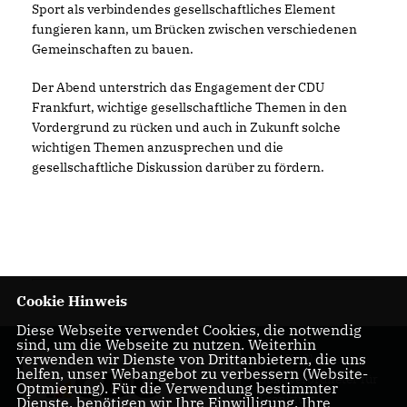
Sport als verbindendes gesellschaftliches Element
fungieren kann, um Brücken zwischen verschiedenen
Gemeinschaften zu bauen.
Der Abend unterstrich das Engagement der CDU
Frankfurt, wichtige gesellschaftliche Themen in den
Vordergrund zu rücken und auch in Zukunft solche
wichtigen Themen anzusprechen und die
gesellschaftliche Diskussion darüber zu fördern.
Cookie Hinweis
Diese Webseite verwendet Cookies, die notwendig
sind, um die Webseite zu nutzen. Weiterhin
verwenden wir Dienste von Drittanbietern, die uns
Nils Kößler -
helfen, unser Webangebot zu verbessern (Website-
Stadtverordneter für
Optmierung). Für die Verwendung bestimmter
Frankfurt
Dienste, benötigen wir Ihre Einwilligung. Ihre